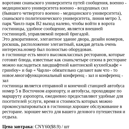
воротами сианьского университета путей сообщения, военно -
медицинского университета военно - воздушных сил
(бывшего четвертого военно - медицинского университета),
сианьского политехнического университета, линия метро 3,
парк Чанлэ парк В2 выход налево, чтобы войти в ворота
гостиницы, удобное сообщение, является внешней
гостиницей, управляемой первой бригадой.
Это декоративное, элегантное здание двора, дизайн номеров,
роскошь, расположение элегантный, каждая деталь очень
интересна.номер был полностью оборудован.
в гостинице есть много высококлассных ресторанов, которые
готовят блюда, известные как сиань;четыре сезона в ресторане
можно насладиться ландшафтной кантонской кухней;кафе «
гринбоу» и бар « Чарли» обязательно сделают вам что - то
новое.многофункциональный конференц - зал и конференц -
зал
гостиница является отправной и конечной станцией автобуса
номер 5 в Восточном аэропорту, и автобусы, проходящие по
маршруту аэропорта, ежедневно предоставляют удобные для
посетителей услуги, время и стоимость которых можно
проконсультироваться в гостинице.хорошее обслуживание в
ресторане. хорошее место для вашего делового путешествия и
отдыха.
Цена завтрака
: CNY60($8.9) / шт