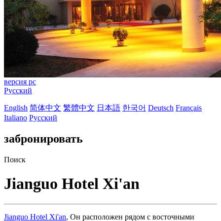
версия pc
Русский
English
简体中文
繁體中文
日本語
한국어
Deutsch
Français
Italiano
Русский
забронировать
Поиск
Jianguo Hotel Xi'an
Jianguo Hotel Xi'an
, Он расположен рядом с восточными