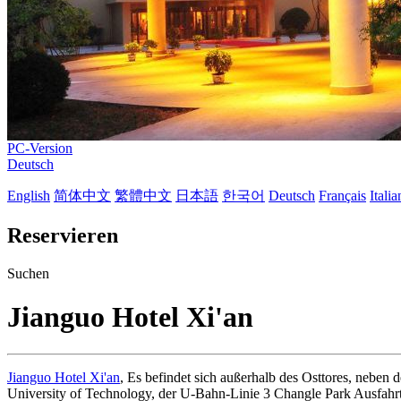
PC-Version
Deutsch
English
简体中文
繁體中文
日本語
한국어
Deutsch
Français
Itali
Reservieren
Suchen
Jianguo Hotel Xi'an
Jianguo Hotel Xi'an
, Es befindet sich außerhalb des Osttores, neben 
University of Technology, der U-Bahn-Linie 3 Changle Park Ausfahrt