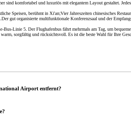
mer sind komfortabel und luxuriös mit elegantem Layout gestaltet. Je
tliche Speisen, berühmt in Xi'an;Vier Jahreszeiten chinesisches Rest
n.Der gut organisierte multifunktionale Konferenzsaal und der Empfan
le-Bus-Linie 5. Der Flughafenbus fährt mehrmals am Tag, um bequeme Di
 warm, sorgfältig und rücksichtsvoll. Es ist die beste Wahl für Ihre Gesc
national Airport entfernt?
ce?